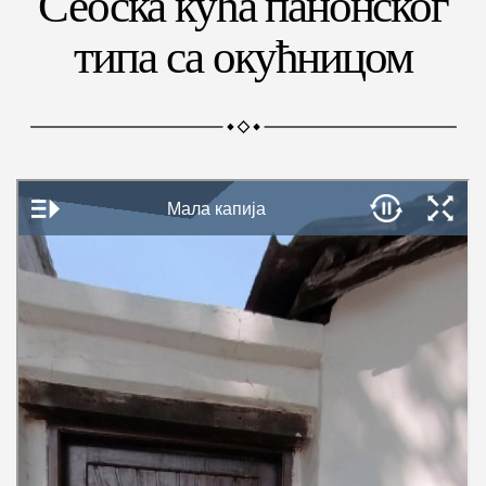
Сеоска кућа панонског
типа са окућницом