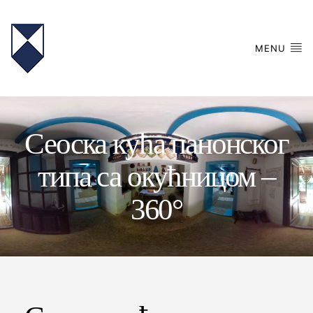
MENU
Сеоска кућа панонског
типа са окућницом –
360°