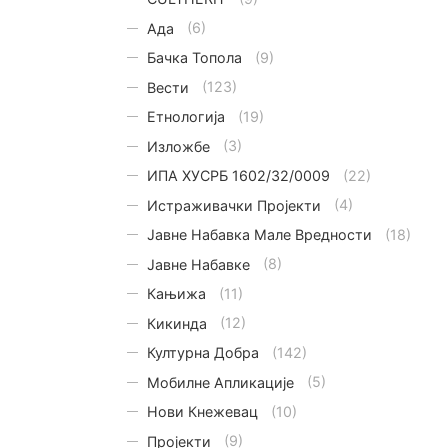
Ада
(6)
Бачка Топола
(9)
Вести
(123)
Етнологијa
(19)
Изложбе
(3)
ИПА ХУСРБ 1602/32/0009
(22)
Истраживачки Пројекти
(4)
Јавне Набавка Мале Вредности
(18)
Јавне Набавке
(8)
Кањижа
(11)
Кикинда
(12)
Културна Добра
(142)
Мобилне Апликације
(5)
Нови Кнежевац
(10)
Пројекти
(9)