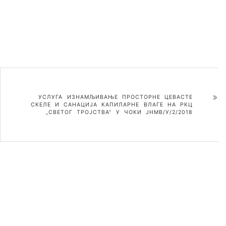
УСЛУГА ИЗНАМЉИВАЊЕ ПРОСТОРНЕ ЦЕВАСТЕ
СКЕЛЕ И САНАЦИЈА КАПИЛАРНЕ ВЛАГЕ НА РКЦ
„СВЕТОГ ТРОЈСТВА“ У ЧОКИ ЈНМВ/У/2/2018