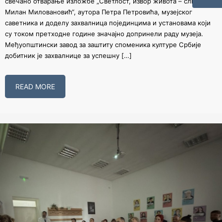
свечано отварање изложбе „Светлост, извор живота – сликар
Милан Миловановић“, аутора Петра Петровића, музејског
саветника и доделу захвалница појединцима и установама који
су током претходне године значајно допринели раду музеја.
Међуопштински завод за заштиту споменика културе Србије
добитник је захвалнице за успешну […]
READ MORE