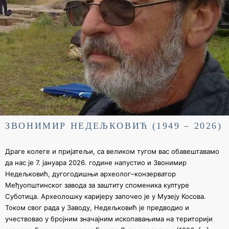
ЗВОНИМИР НЕДЕЉКОВИЋ (1949 – 2026)
Драге колеге и пријатељи, са великом тугом вас обавештавамо
да нас је 7. јануара 2026. године напустио и Звонимир
Недељковић, дугогодишњи археолог–конзерватор
Међуопштинског завода за заштиту споменика културе
Суботица. Археолошку каријеру започео је у Музеју Косова.
Током свог рада у Заводу, Недељковић је предводио и
учествовао у бројним значајним ископавањима на територији