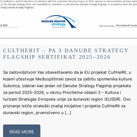
CULTHERIT – PA 3 DANUBE STRATEGY
FLAGSHIP SERTIFIKAT 2025–2026
Sa zadovoljstvom Vas obaveštavamo da je EU projekat CultHeRit, u
kojem učestvuje Međuopštinski zavod za zaštitu spomenika kulture
Subotica, izabran kao jedan od Danube Strategy Flagship projekata
za period 2025–2026, u okviru Prioritetne oblasti 3 – Kultura i
turizam Strategije Evropske unije za dunavski region (EUSDR). Ovo
priznanje ističe strateški značaj inicijative i projekta CultHeRit za
dunavski region, prvenstveno u […]
READ MORE