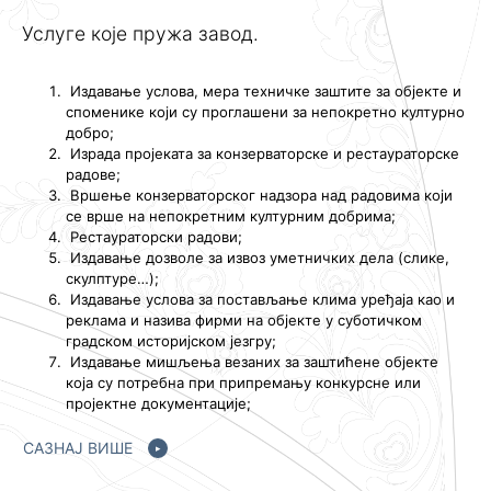
Услуге које пружа завод.
Издавање услова, мера техничке заштите за објекте и
споменике који су проглашени за непокретно културно
добро;
Израда пројеката за конзерваторске и рестаураторске
радове;
Вршење конзерваторског надзора над радовима који
се врше на непокретним културним добрима;
Рестаураторски радови;
Издавање дозволе за извоз уметничких дела (слике,
скулптуре…);
Издавање услова за постављање клима уређаја као и
реклама и назива фирми на објекте у суботичком
градском историјском језгру;
Издавање мишљења везаних за заштићене објекте
која су потребна при припремању конкурсне или
пројектне документације;
САЗНАЈ ВИШЕ