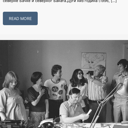
северне Бачке и северног Баната.Дуги низ година (1996, […]
READ MORE