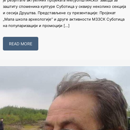
је резултате актуелних пројеката Међуопштинског завода за
заштиту споменика културе Суботица у оквиру неколико секција
и сесија Друштва. Представљене су презентације: Пројекат
„Мала школа археологије“ и друге активности МЗЗСК Суботица
на популаризацији и промоцији […]
READ MORE