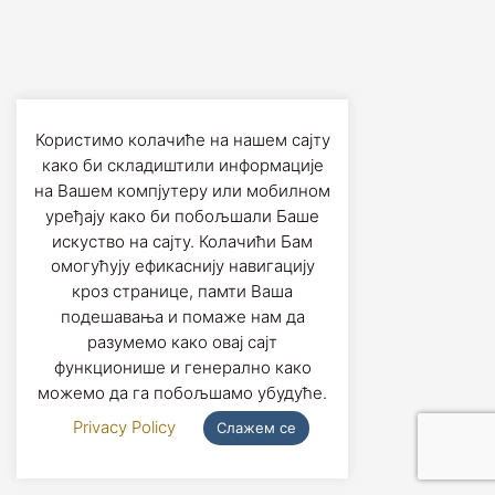
Користимо колачиће на нашем сајту
како би складиштили информације
на Вашем компјутеру или мобилном
уређају како би побољшали Баше
искуство на сајту. Колачићи Бам
омогућују ефикаснију навигацију
кроз странице, памти Ваша
подешавања и помаже нам да
разумемо како овај сајт
функционише и генерално како
можемо да га побољшамо убудуће.
Privacy Policy
Слажем се