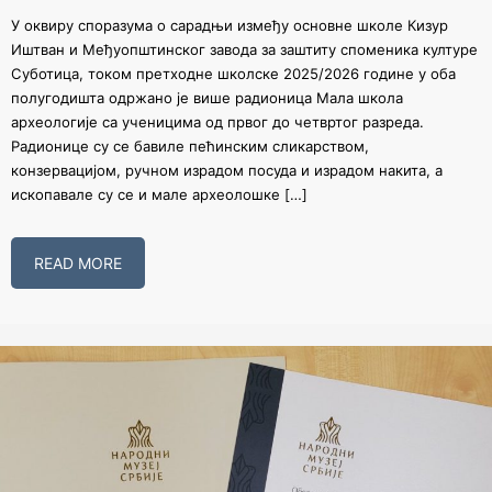
У оквиру споразума о сарадњи између основне школе Кизур
Иштван и Међуопштинског завода за заштиту споменика културе
Суботица, током претходне школске 2025/2026 године у оба
полугодишта одржано је више радионица Мала школа
археологије са ученицима од првог до четвртог разреда.
Радионице су се бавиле пећинским сликарством,
конзервацијом, ручном израдом посуда и израдом накита, а
ископавале су се и мале археолошке […]
READ MORE