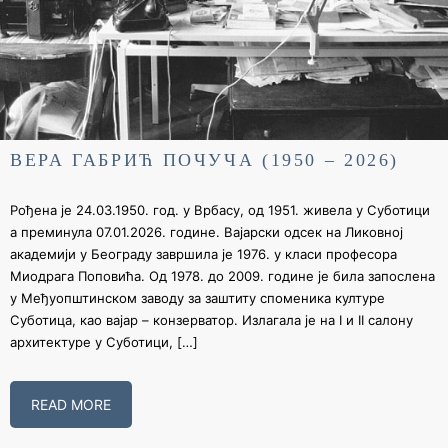
ВЕРА ГАБРИЋ ПОЧУЧА (1950 – 2026)
Рођена је 24.03.1950. год. у Врбасу, од 1951. живела у Суботици
а преминула 07.01.2026. године. Вајарски одсек на Ликовној
академији у Београду завршила је 1976. у класи професора
Миодрага Поповића. Од 1978. до 2009. године је била запослена
у Међуопштинском заводу за заштиту споменика културе
Суботица, као вајар – конзерватор. Излагала је на I и II салону
архитектуре у Суботици, […]
READ MORE