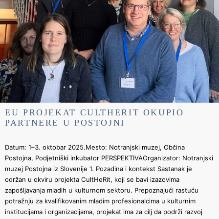
EU PROJEKAT CULTHERIT OKUPIO
PARTNERE U POSTOJNI
Datum: 1–3. oktobar 2025.Mesto: Notranjski muzej, Občina
Postojna, Podjetniški inkubator PERSPEKTIVAOrganizator: Notranjski
muzej Postojna iz Slovenije 1. Pozadina i kontekst Sastanak je
održan u okviru projekta CultHeRit, koji se bavi izazovima
zapošljavanja mladih u kulturnom sektoru. Prepoznajući rastuću
potražnju za kvalifikovanim mladim profesionalcima u kulturnim
institucijama i organizacijama, projekat ima za cilj da podrži razvoj