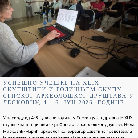
УСПЕШНО УЧЕШЋЕ НА XLIX
СКУПШТИНИ И ГОДИШЊЕМ СКУПУ
СРПСКОГ АРХЕОЛОШКОГ ДРУШТАВА У
ЛЕСКОВЦУ, 4 – 6. ЈУН 2026. ГОДИНЕ
У периоду од 4-6. јуна ове године у Лесковцу је одржана је XLIX
скупштина и годишњи скуп Српског археолошког друштва. Неда
Мирковић-Марић, археолог конзерватор саветник представила