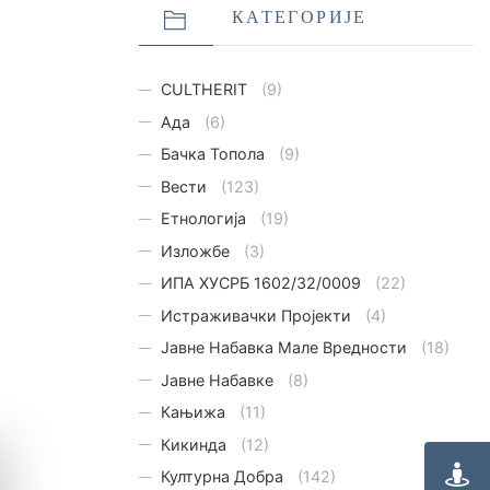
КАТЕГОРИЈЕ
CULTHERIT
(9)
Ада
(6)
Бачка Топола
(9)
Вести
(123)
Етнологијa
(19)
Изложбе
(3)
ИПА ХУСРБ 1602/32/0009
(22)
Истраживачки Пројекти
(4)
Јавне Набавка Мале Вредности
(18)
Јавне Набавке
(8)
Кањижа
(11)
Кикинда
(12)
Културна Добра
(142)