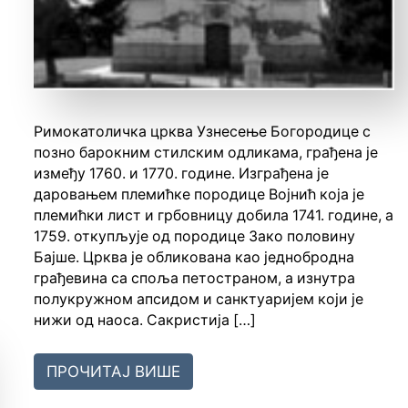
Римокатоличка црква Узнесење Богородице с
позно барокним стилским одликама, грађена је
између 1760. и 1770. године. Изграђена је
даровањем племићке породице Војнић која је
племићки лист и грбовницу добила 1741. године, а
1759. откупљује од породице Зако половину
Бајше. Црква је обликована као једнобродна
грађевина са споља петостраном, а изнутра
полукружном апсидом и санктуаријем који је
нижи од наоса. Сакристија […]
ПРОЧИТАЈ ВИШЕ