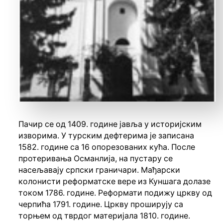
Пачир се од 1409. године јавља у историјским
изворима. У турским дефтерима је записанa
1582. године са 16 опорезованих кућа. После
протеривања Османлија, на пустару се
насељавају српски граничари. Мађарски
колонисти реформатске вере из Куншага долазе
током 1786. године. Реформати подижу цркву од
черпића 1791. године. Цркву проширују са
торњем од тврдог материјала 1810. године.