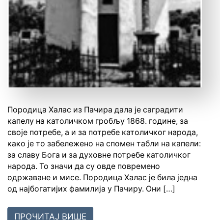
Породица Халас из Пачира дала је саградити
капелу на католичком гробљу 1868. године, за
своје потребе, а и за потребе католичког народа,
како је то забележено на спомен табли на капели:
за славу Бога и за духовне потребе католичког
народа. То значи да су овде повремено
одржаване и мисе. Породица Халас је била једна
од најбогатијих фамилија у Пачиру. Они […]
ПРОЧИТАЈ ВИШЕ