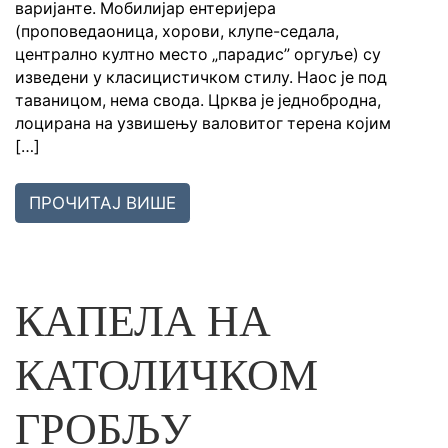
варијанте. Мобилијар ентеријера
(проповедаоница, хорови, клупе-седала,
централно култно место „парадис” оргуље) су
изведени у класицистичком стилу. Наос је под
таваницом, нема свода. Црква је једнобродна,
лоцирана на узвишењу валовитог терена којим
[…]
ПРОЧИТАЈ ВИШЕ
КАПЕЛА НА
КАТОЛИЧКОМ
ГРОБЉУ