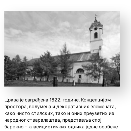
Црква је саграђена 1822. године. Концепцијом
простора, волумена и декоративних елемената,
како чисто стилских, тако и оних преузетих из
народног стваралаштва, представља спој
барокно – класицистичких одлика једне особене