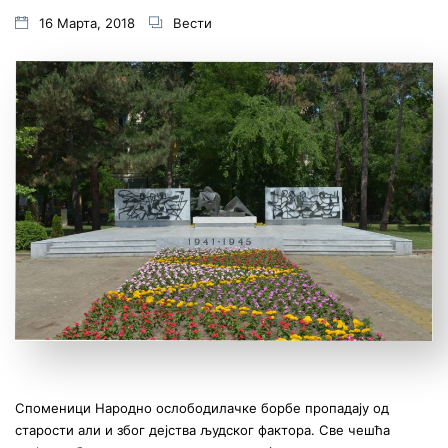
16 Марта, 2018
Вести
Споменици Народно ослободилачке борбе пропадају од
старости али и због дејства људског фактора. Све чешћа