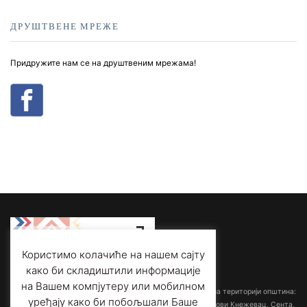
ДРУШТВЕНЕ МРЕЖЕ
Придружите нам се на друштвеним мрежама!
Користимо колачиће на нашем сајту
како би складиштили информације
Међуопштински завод за заштиту споменика културе
на Вашем компјутеру или мобилном
са седиштем у Суботици обрађује споменичку баштину на територији општина:
уређају како би побољшали Баше
Ада-Мол, Бачка Топола, Кањижа, Кикинда, Мали Иђош, Нови Кнежевац, Сента,