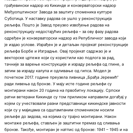
грађевински надзор из Кикинде и конзерваторски надзор
Међуопштинског Завода за заштиту споменика културе
Суботица. У наставку радова се ушло у реконструкција
рељефа. Пошто је Завод преузео извођење радова на
реконструкцију недостајућих рељефа – за ову фазу радова
одређен је конзерваторски надзор из Републичког завода који
је издао услове. Израђен је и детаљан пројекат реконструкције
рељефа Борбе и Изградње. Овај пројекат садржао је и
векторске цртеже који су користили као подлога за рад,
тачније за варење конструкције и израду рељефа од глине, а
затим за израду калупа и одливање од гипса. Модел је
почетком 2017. године преузела ливница „Брађа Јеремић“
ради ливења од бронзе. У мају исте године рељефи су
монтирани након 20 година на првобитну локацију. Српски
ратни ветерани Кикинде су том приликом направили догађај у
којем су учествовали разни представници кикиндске јавности
који су у мајицама са одштампаним спомеником носили
рељефе до зидова, на којима су трајно монтирани. Након
монтаже рељефа, стављен је заштитни премаз од сливања
бронзе. Такође, монтиран је натпис од бронзе: 1941 – 1945 и на