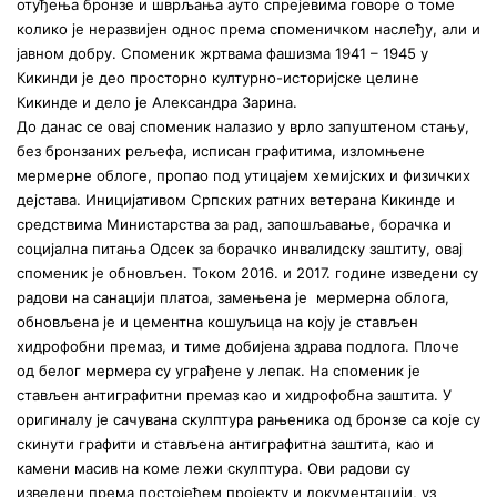
отуђења бронзе и шврљања ауто спрејевима говоре о томе
колико је неразвијен однос према споменичком наслеђу, али и
јавном добру. Споменик жртвама фашизма 1941 – 1945 у
Кикинди је део просторно културно-историјске целине
Кикинде и дело је Александра Зарина.
До данас се овај споменик налазио у врло запуштеном стању,
без бронзаних рељефа, исписан графитима, изломњене
мермерне облоге, пропао под утицајем хемијских и физичких
дејстава. Иницијативом Српских ратних ветерана Кикинде и
средствима Министарства за рад, запошљавање, борачка и
социјална питања Одсек за борачко инвалидску заштиту, овај
споменик је обновљен. Током 2016. и 2017. године изведени су
радови на санацији платоа, замењена је мермерна облога,
обновљена је и цементна кошуљица на коју је стављен
хидрофобни премаз, и тиме добијена здрава подлога. Плоче
од белог мермера су уграђене у лепак. На споменик је
стављен антиграфитни премаз као и хидрофобна заштита. У
оригиналу је сачувана скулптура рањеника од бронзе са које су
скинути графити и стављена антиграфитна заштита, као и
камени масив на коме лежи скулптура. Ови радови су
изведени према постојећем пројекту и документацији, уз