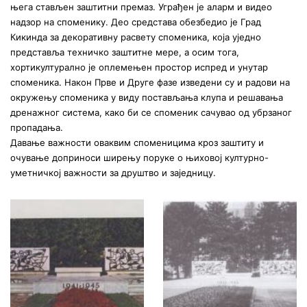
њега стављен заштитни премаз. Уграђен је аларм и видео
надзор на споменику. Део средстава обезбедио је Град
Кикинда за декоративну расвету споменика, која уједно
представља техничко заштитне мере, а осим тога,
хортикултурално је оплемењен простор испред и унутар
споменика. Након Прве и Друге фазе изведени су и радови на
окружењу споменика у виду постављања клупа и решавања
дренажног система, како би се споменик сачувао од убрзаног
пропадања.
Давање важности оваквим споменицима кроз заштиту и
очување доприноси ширењу поруке о њиховој културно-
уметничкој важности за друштво и заједницу.