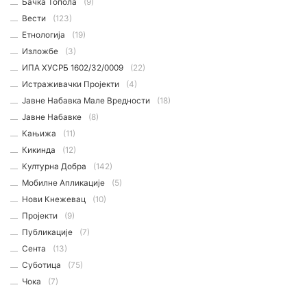
Бачка Топола
(9)
Вести
(123)
Етнологијa
(19)
Изложбе
(3)
ИПА ХУСРБ 1602/32/0009
(22)
Истраживачки Пројекти
(4)
Јавне Набавка Мале Вредности
(18)
Јавне Набавке
(8)
Кањижа
(11)
Кикинда
(12)
Културна Добра
(142)
Мобилне Апликације
(5)
Нови Кнежевац
(10)
Пројекти
(9)
Публикације
(7)
Сента
(13)
Суботица
(75)
Чока
(7)