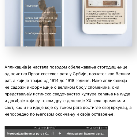
Апликација је настала поводом обележавања стогодишњице
од почетка Првог светског рата у Србији, познатог као Велики
рат, а који је трајао од 1914 до 1918 године. Иако апликацихја
не садржи информације о великом броју споменика, они
представљају истинско сведочанство културе сећања на људе
и догађаје који су током друге деценије XX века променили
свет, као и на идеје које су током рата достигле свој врхунац, а
непосредно по његовом окончању и своје остварење.