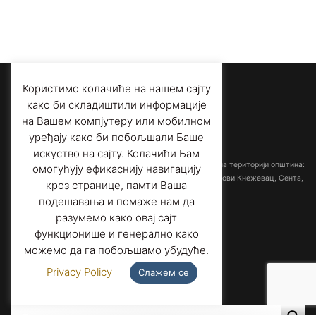
Користимо колачиће на нашем сајту
како би складиштили информације
на Вашем компјутеру или мобилном
уређају како би побољшали Баше
искуство на сајту. Колачићи Бам
Међуопштински завод за заштиту споменика културе
са седиштем у Суботици обрађује споменичку баштину на територији општина:
омогућују ефикаснију навигацију
Ада-Мол, Бачка Топола, Кањижа, Кикинда, Мали Иђош, Нови Кнежевац, Сента,
кроз странице, памти Ваша
Суботица и Чока.
подешавања и помаже нам да
разумемо како овај сајт
Адреса:
Трг слободе 1/3,
функционише и генерално како
24000 Суботица, Србија
можемо да га побољшамо убудуће.
Телефон:
+381 (0)24 556 901
Факс
: +381 (0)24 557 606
Privacy Policy
Слажем се
Е-пошта
: office@heritage-su.org.rs