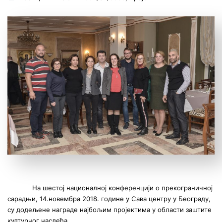
На шестој националној конференцији о прекограничној
сарадњи, 14.новембра 2018. године у Сава центру у Београду,
су додељене награде најбољим пројектима у области заштите
културног наслеђа.