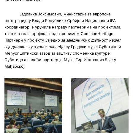
Јадранка Јоксимовић, министарка за европске
интеграције у Влади Републике Србије и Национални IPA
координатор је уручила награду партнерима на пројектима,
тако и за наш пројекат под акронимом CommonHeritage.
Партнери у пројекту
Заједно за заједничку будућност нашег
заједничког културног наслеђа
су Градски музеј Суботице и
Међуопшптински завод за заштиту споменика културе
Суботица а водећи партнер је Музеј Тир Иштван из Баје у
Мађарској.