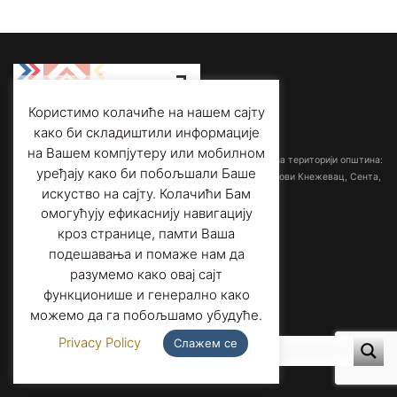
Користимо колачиће на нашем сајту
како би складиштили информације
Међуопштински завод за заштиту споменика културе
на Вашем компјутеру или мобилном
са седиштем у Суботици обрађује споменичку баштину на територији општина:
уређају како би побољшали Баше
Ада-Мол, Бачка Топола, Кањижа, Кикинда, Мали Иђош, Нови Кнежевац, Сента,
искуство на сајту. Колачићи Бам
Суботица и Чока.
омогућују ефикаснију навигацију
кроз странице, памти Ваша
Адреса:
Трг слободе 1/3,
подешавања и помаже нам да
24000 Суботица, Србија
Телефон:
+381 (0)24 556 901
разумемо како овај сајт
Факс
: +381 (0)24 557 606
функционише и генерално како
Е-пошта
: office@heritage-su.org.rs
можемо да га побољшамо убудуће.
Privacy Policy
Слажем се