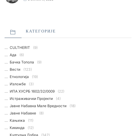
КАТЕГОРИЈЕ
CULTHERIT
(9)
Ада
(6)
Бачка Топола
(9)
Вести
(123)
Етнологијa
(19)
Изложбе
(3)
ИПА ХУСРБ 1602/32/0009
(22)
Истраживачки Пројекти
(4)
Јавне Набавка Мале Вредности
(18)
Јавне Набавке
(8)
Кањижа
(11)
Кикинда
(12)
Културна Добра
(142)