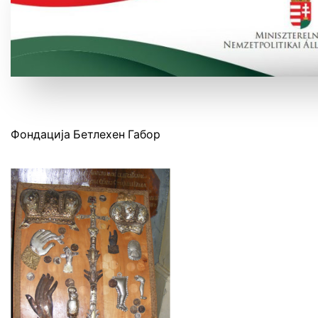
Фондација Бетлехен Габор