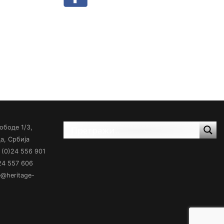
ободе 1/3,
а, Србија
(0)24 556 901
)24 557 606
ce@heritage-