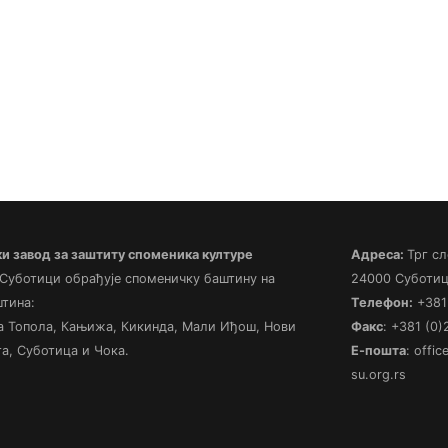
 завод за заштиту споменика културе
Адреса:
Трг сл
 Суботици обрађује споменичку баштину на
24000 Суботиц
штина:
Телефон:
+381 
а Топола, Кањижа, Кикинда, Мали Иђош, Нови
Факс
: +381 (0
а, Суботица и Чока.
Е-пошта
: offi
su.org.rs