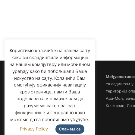
Користимо колачиће на нашем сајту
како би складиштили информације
на Вашем компјутеру или мобилном
уређају како би побољшали Баше
Међуопштински
искуство на сајту. Колачићи Бам
са седиштем у
омогућују ефикаснију навигацију
територији оп
кроз странице, памти Ваша
подешавања и помаже нам да
Ада-Мол, Бачк
разумемо како овај сајт
Кнежевац, Сент
функционише и генерално како
можемо да га побољшамо убудуће.
Privacy Policy
Слажем се