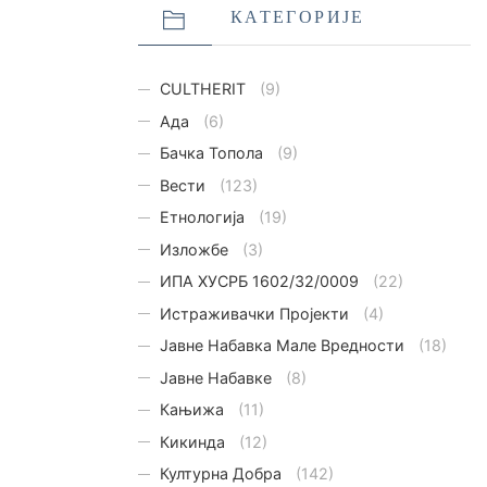
КАТЕГОРИЈЕ
CULTHERIT
(9)
Ада
(6)
Бачка Топола
(9)
Вести
(123)
Етнологијa
(19)
Изложбе
(3)
ИПА ХУСРБ 1602/32/0009
(22)
Истраживачки Пројекти
(4)
Јавне Набавка Мале Вредности
(18)
Јавне Набавке
(8)
Кањижа
(11)
Кикинда
(12)
Културна Добра
(142)