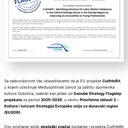
Sa zadovoljstvom Vas obaveštavamo da je EU projekat
CultHeRit
,
u kojem učestvuje Međuopštinski zavod za zaštitu spomenika
kulture Subotica, izabran kao jedan od
Danube Strategy Flagship
projekata
za period
2025–2026
, u okviru
Prioritetne oblasti 3
–
Kultura i turizam
Strategije Evropske unije za dunavski region
(EUSDR)
.
Ovo priznanje ističe
strateški značaj
inicijative i projekta CultHeRit