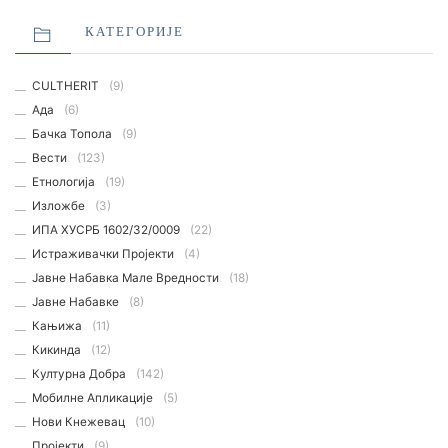
КАТЕГОРИЈЕ
CULTHERIT
(9)
Ада
(6)
Бачка Топола
(9)
Вести
(123)
Етнологијa
(19)
Изложбе
(3)
ИПА ХУСРБ 1602/32/0009
(22)
Истраживачки Пројекти
(4)
Јавне Набавка Мале Вредности
(18)
Јавне Набавке
(8)
Кањижа
(11)
Кикинда
(12)
Културна Добра
(142)
Мобилне Апликације
(5)
Нови Кнежевац
(10)
Пројекти
(9)