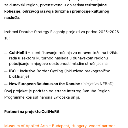
za dunavski region, prvenstveno u oblastima
teritorijalne
kohezije
,
održivog razvoja turizma
i
promocije kulturnog
nasleđa
.
Izabrani Danube Strategy Flagship projekti za period 2025–2026
su:
CultHeRit
– Identifikovanje rešenja za neravnoteže na tržištu
rada u sektoru kulturnog nasleđa u dunavskom regionu
poboljšanjem njegove dostupnosti mladim stručnjacima
IBC
– Inclusive Border Cycling (Inkluzivno prekogranično
bicikliranje)
New European Bauhaus on the Danube
(Inicijativa NEBoD)
Ovaj projekat je podržan od strane Interreg Danube Region
Programme koji sufinansira Evropska unija.
Partneri na projektu CultHeRit:
Museum of Applied Arts – Budapest, Hungary, vodeći partner