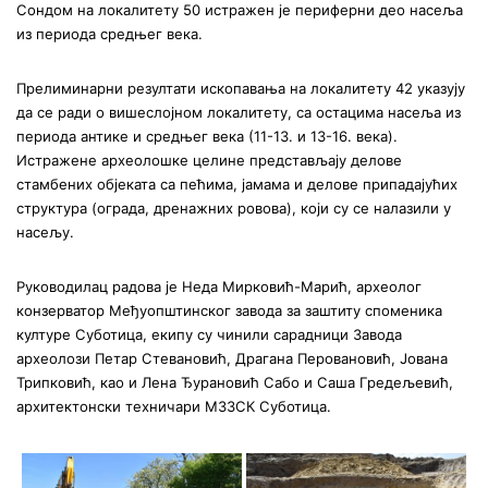
Сондом на локалитету 50 истражен је периферни део насеља
из периода средњег века.
Прелиминарни резултати ископавања на локалитету 42 указују
да се ради о вишеслојном локалитету, са остацима насеља из
периода антике и средњег века (11-13. и 13-16. века).
Истражене археолошке целине представљају делове
стамбених објеката са пећима, јамама и делове припадајућих
структура (ограда, дренажних ровова), који су се налазили у
насељу.
Руководилац радова је Неда Мирковић-Марић, археолог
конзерватор Међуопштинског завода за заштиту споменика
културе Суботица, екипу су чинили сарадници Завода
археолози Петар Стевановић, Драгана Перовановић, Јована
Трипковић, као и Лена Ђурановић Сабо и Саша Гредељевић,
архитектонски техничари МЗЗСК Суботица.