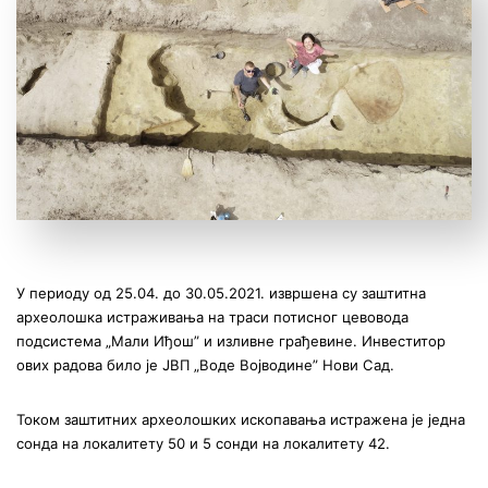
У периоду од 25.04. до 30.05.2021. извршена су заштитна
археолошка истраживања на траси потисног цевовода
подсистема „Мали Иђош” и изливне грађевине. Инвеститор
ових радова било је ЈВП „Воде Војводине” Нови Сад.
Током заштитних археолошких ископавања истражена је једна
сонда на локалитету 50 и 5 сонди на локалитету 42.