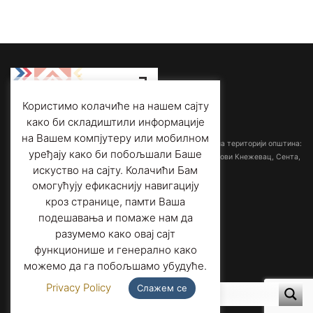
Користимо колачиће на нашем сајту
како би складиштили информације
Међуопштински завод за заштиту споменика културе
на Вашем компјутеру или мобилном
са седиштем у Суботици обрађује споменичку баштину на територији општина:
уређају како би побољшали Баше
Ада-Мол, Бачка Топола, Кањижа, Кикинда, Мали Иђош, Нови Кнежевац, Сента,
искуство на сајту. Колачићи Бам
Суботица и Чока.
омогућују ефикаснију навигацију
кроз странице, памти Ваша
Адреса:
Трг слободе 1/3,
подешавања и помаже нам да
24000 Суботица, Србија
Телефон:
+381 (0)24 556 901
разумемо како овај сајт
Факс
: +381 (0)24 557 606
функционише и генерално како
Е-пошта
: office@heritage-su.org.rs
можемо да га побољшамо убудуће.
Privacy Policy
Слажем се