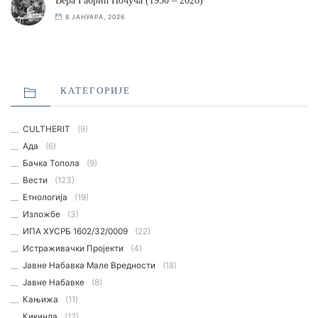
Вера Габрић Почуча (1950 – 2026)
8 ЈАНУАРА, 2026
КАТЕГОРИЈЕ
CULTHERIT
(9)
Ада
(6)
Бачка Топола
(9)
Вести
(123)
Етнологијa
(19)
Изложбе
(3)
ИПА ХУСРБ 1602/32/0009
(22)
Истраживачки Пројекти
(4)
Јавне Набавка Мале Вредности
(18)
Јавне Набавке
(8)
Кањижа
(11)
Кикинда
(12)