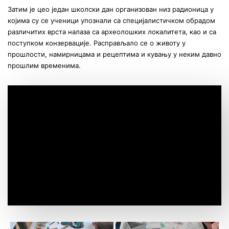
Затим је цео један школски дан организован низ радионица у
којима су се ученици упознали са специјалистичком обрадом
различитих врста налаза са археолошких локалитета, као и са
поступком конзервације. Расправљало се о животу у
прошлости, намирницама и рецептима и кувању у неким давно
прошлим временима.