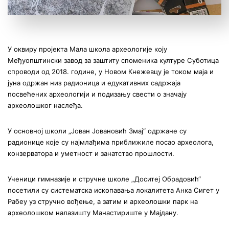
У оквиру пројекта Мала школа археологије коју
Међуопштински завод за заштиту споменика културе Суботица
спроводи од 2018. године, у Новом Кнежевцу је током маја и
јуна одржан низ радионица и едукативних садржаја
посвећених археологији и подизању свести о значају
археолошког наслеђа.
У основној школи „Јован Јовановић Змај“ одржане су
радионице које су најмлађима приближиле посао археолога,
конзерватора и уметност и занатство прошлости.
Ученици гимназије и стручне школе „Доситеј Обрадовић“
посетили су систематска ископавања локалитета Анка Сигет у
Рабеу уз стручно вођење, а затим и археолошки парк на
археолошком налазишту Манастириште у Мајдану.