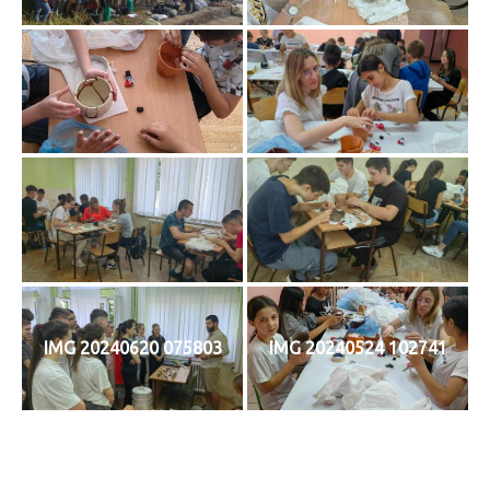
IMG 20240620 075803
IMG 20240524 102741