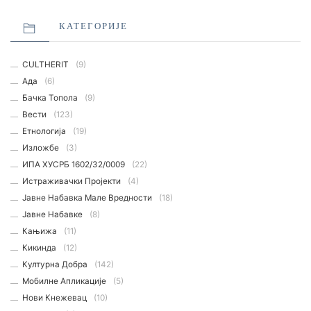
КАТЕГОРИЈЕ
CULTHERIT
(9)
Ада
(6)
Бачка Топола
(9)
Вести
(123)
Етнологијa
(19)
Изложбе
(3)
ИПА ХУСРБ 1602/32/0009
(22)
Истраживачки Пројекти
(4)
Јавне Набавка Мале Вредности
(18)
Јавне Набавке
(8)
Кањижа
(11)
Кикинда
(12)
Културна Добра
(142)
Мобилне Апликације
(5)
Нови Кнежевац
(10)