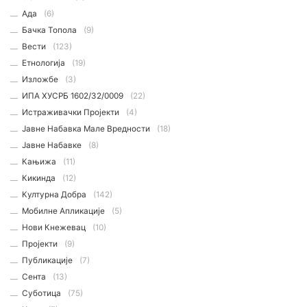
Ада
(6)
Бачка Топола
(9)
Вести
(123)
Етнологијa
(19)
Изложбе
(3)
ИПА ХУСРБ 1602/32/0009
(22)
Истраживачки Пројекти
(4)
Јавне Набавка Мале Вредности
(18)
Јавне Набавке
(8)
Кањижа
(11)
Кикинда
(12)
Културна Добра
(142)
Мобилне Апликације
(5)
Нови Кнежевац
(10)
Пројекти
(9)
Публикације
(7)
Сента
(13)
Суботица
(75)