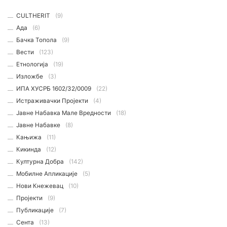
CULTHERIT
(9)
Ада
(6)
Бачка Топола
(9)
Вести
(123)
Етнологијa
(19)
Изложбе
(3)
ИПА ХУСРБ 1602/32/0009
(22)
Истраживачки Пројекти
(4)
Јавне Набавка Мале Вредности
(18)
Јавне Набавке
(8)
Кањижа
(11)
Кикинда
(12)
Културна Добра
(142)
Мобилне Апликације
(5)
Нови Кнежевац
(10)
Пројекти
(9)
Публикације
(7)
Сента
(13)