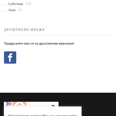
Суботица
(75)
Чока
(7)
ДРУШТВЕНЕ МРЕЖЕ
Придружите нам се на друштвеним мрежама!
Користимо колачиће на нашем сајту