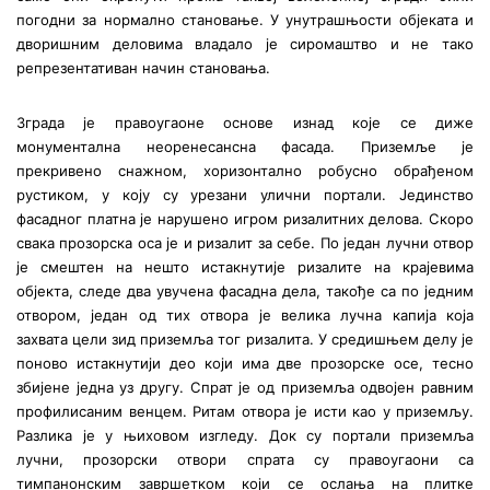
погодни за нормално становање. У унутрашњости објеката и
дворишним деловима владало је сиромаштво и не тако
репрезентативан начин становања.
Зграда је правоугаоне основе изнад које се диже
монументална неоренесансна фасада. Приземље је
прекривено снажном, хоризонтално робусно обрађеном
рустиком, у коју су урезани улични портали. Јединство
фасадног платна је нарушено игром ризалитних делова. Скоро
свака прозорска оса је и ризалит за себе. По један лучни отвор
је смештен на нешто истакнутије ризалите на крајевима
објекта, следе два увучена фасадна дела, такође са по једним
отвором, један од тих отвора је велика лучна капија која
захвата цели зид приземља тог ризалита. У средишњем делу је
поново истакнутији део који има две прозорске осе, тесно
збијене једна уз другу. Спрат је од приземља одвојен равним
профилисаним венцем. Ритам отвора је исти као у приземљу.
Разлика је у њиховом изгледу. Док су портали приземља
лучни, прозорски отвори спрата су правоугаони са
тимпанонским завршетком који се ослања на плитке