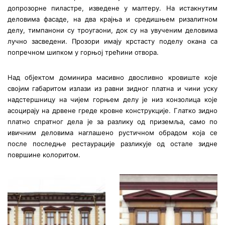
допрозорне пиластре, изведене у малтеру. На истакнутим
деловима фасаде, на два крајња и средишњем ризалитном
делу, тимпанони су троугаони, док су на увученим деловима
лучно засведени. Прозори имају крстасту поделу окана са
попречном шипком у горњој трећини отвора.
Над објектом доминира масивно двосливно кровиште које
својим габаритом излази из равни зидног платна и чини уску
надстершницу на чијем горњем делу је низ конзолица које
асоцирају на дрвене греде кровне конструкције. Глатко зидно
платно спратног дела је за разлику од приземља, само по
ивичним деловима наглашено рустичном обрадом која се
после последње рестаурације разликује од остале зидне
површине колоритом.