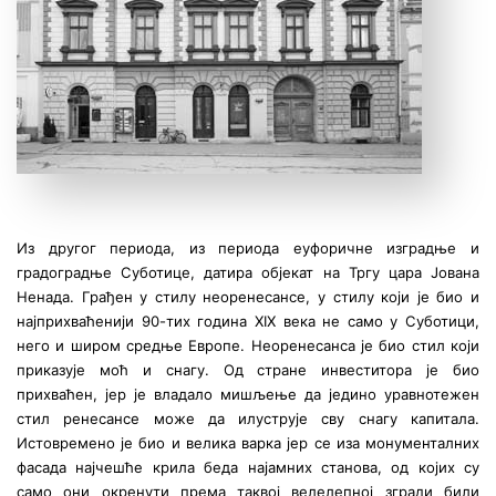
Из другог периода, из периода еуфоричне изградње и
градоградње Суботице, датира објекат на Тргу цара Јована
Ненада. Грађен у стилу неоренесансе, у стилу који је био и
најприхваћенији 90-тих година XIX века не само у Суботици,
него и широм средње Европе. Неоренесанса је био стил који
приказује моћ и снагу. Од стране инвеститора је био
прихваћен, јер је владало мишљење да једино уравнотежен
стил ренесансе може да илуструје сву снагу капитала.
Истовремено је био и велика варка јер се иза монументалних
фасада најчешће крила беда најамних станова, од којих су
само они окренути према таквој велелепној згради били