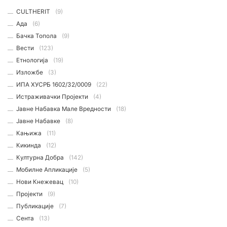
CULTHERIT
(9)
Ада
(6)
Бачка Топола
(9)
Вести
(123)
Етнологијa
(19)
Изложбе
(3)
ИПА ХУСРБ 1602/32/0009
(22)
Истраживачки Пројекти
(4)
Јавне Набавка Мале Вредности
(18)
Јавне Набавке
(8)
Кањижа
(11)
Кикинда
(12)
Културна Добра
(142)
Мобилне Апликације
(5)
Нови Кнежевац
(10)
Пројекти
(9)
Публикације
(7)
Сента
(13)