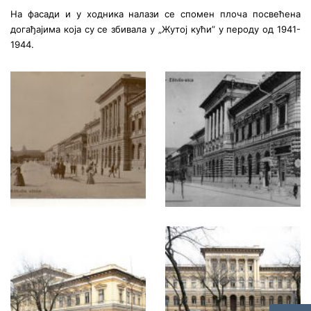
На фасади и у ходника налази се спомен плоча посвећена
догађајима која су се збивала у „Жутој кући” у пероду од 1941-
1944.