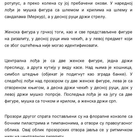
ротулус, а преко колена су јој пребачени окови. У наредној
лођи је мушка фигура са шлемом и крилима на шлему и
сандалама (Меркур), а у десној руци држи стрелу.
Женска фигура у грчкој тоги, као и све представљене фигуре
на ризалиту, у десној руци има чекић, а у левој предмет који
се због оштећења није могао идентификовати.
Централна лођа је са две женске фигуре, једна држи
преслицу, а друга кутију у виду касе. Над њима је кошница,
симбол штедње (објекат је подигнут као зграда банке). У
следећој лођи над прозором су две женске фигуре, лева је са
отвореном књигом, а десна држи чекић у десној руци, док у
левој држи мушко попрсје. Последња лођа је ка југу са две
фигуре, мушка са точком и крилом, а женска држи срп.
Прозори другог спрата постављени су на флоралне конзоле са
бочним пиластрима и тимпанонима, а отвори су правоугаоног
облика. Овај облик прозорских отвора јавља се у ритмичком
низу на централном ризалиту.