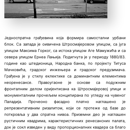
Једноспратна грађевина која формира самостални урбани
блок. Са запада је оивичена Штросмајеровом улицом, са југа
улицом Максима Горког, са истока улицом Аге Мамужића и са
севера улицом Ернеа Лањија. Подигнута је у периоду 1880/83.
године као штедионица, Народна банка, по пројекту Титуса
Мачковића, градског инжењера и градског предузимача.
Грађена је у стилу еклектике са доминантним елементима
неоренесансе. Правоугаоне је основе са подужним
фронталним делом оријентисана ка Штросмајеровој улици и
монументалним прочељем конципирана по угледу на чувеног
Паладија. Прочеоно фасадно платно наглашено је
репрезентативним ризалитом, који се протеже од базе до
поткровља у два спратна нивоа. Приземни део је наглашен
рустичним квадрима, карактеристичних ренесансних палата,
док је сокл изведен у виду пропорционалних квадера са благо