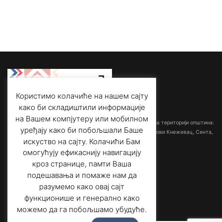
Користимо колачиће на нашем сајту
како би складиштили информације
Међуопштински завод за заштиту споменика културе
на Вашем компјутеру или мобилном
са седиштем у Суботици обрађује споменичку баштину на територији општина:
уређају како би побољшали Баше
Ада-Мол, Бачка Топола, Кањижа, Кикинда, Мали Иђош, Нови Кнежевац, Сента,
искуство на сајту. Колачићи Бам
Суботица и Чока.
омогућују ефикаснију навигацију
кроз странице, памти Ваша
Адреса:
Трг слободе 1/3,
подешавања и помаже нам да
24000 Суботица, Србија
Телефон:
+381 (0)24 556 901
разумемо како овај сајт
Факс
: +381 (0)24 557 606
функционише и генерално како
Е-пошта
: office@heritage-su.org.rs
можемо да га побољшамо убудуће.