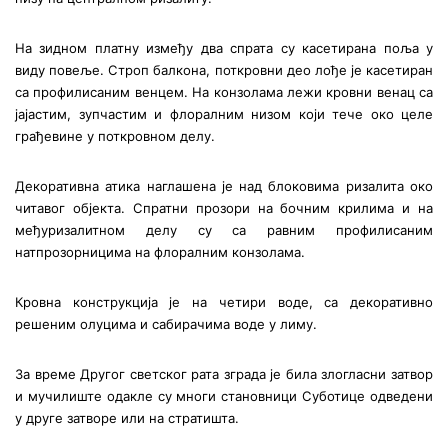
На зидном платну између два спрата су касетирана поља у
виду повеље. Строп балкона, поткровни део лође је касетиран
са профилисаним венцем. На конзолама лежи кровни венац са
јајастим, зупчастим и флоралним низом који тече око целе
грађевине у поткровном делу.
Декоративна атика наглашена је над блоковима ризалита око
читавог објекта. Спратни прозори на бочним крилима и на
међуризалитном делу су са равним профилисаним
натпрозорницима на флоралним конзолама.
Кровна конструкција је на четири воде, са декоративно
решеним олуцима и сабирачима воде у лиму.
За време Другог светског рата зграда је била злогласни затвор
и мучилиште одакле су многи становници Суботице одведени
у друге затворе или на стратишта.