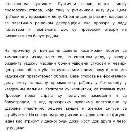
наглашеном рустиком. Рустични венац прати линију
прозорских отвора, који теку у ритмичком низу дуж целе
грађевине у приземном делу. Спратни део је равних површина
са пластично решеном декорацијом око прозора у виду
пиластара и тимпанона, док су прозорски отвори на
ризалитима са балустрадом.
На прочељу је централни дрвени касетирани портал са
тимпаноном изнад којег се, на спратном делу, у оквиру
ризалита уздижу масивни бочни удвојени стубови и четири
централна обла стуба са сужавањем према врху и стопама
издуженог правоугаоног облика. Базе стубова на фронталном
делу имају флоралну орнаментику рађену у ба-рељефу у
квадраним пољима. Капители су коринтски, са главама пута.
Прозори првог спрата су полулучно засведени и са
балустрадом, а над прозорским луковима постављене су
удвојене пластично решене мушке и женске фигуре са
атрибутима. На северном делу ризалита су две женске фигуре,
једна као атрибут у десној руци држи крст, док друга у левој
руцу држи