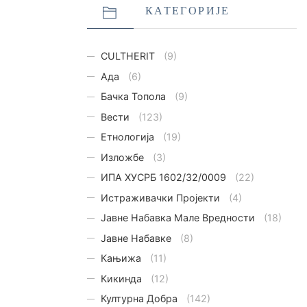
КАТЕГОРИЈЕ
CULTHERIT
(9)
Ада
(6)
Бачка Топола
(9)
Вести
(123)
Етнологијa
(19)
Изложбе
(3)
ИПА ХУСРБ 1602/32/0009
(22)
Истраживачки Пројекти
(4)
Јавне Набавка Мале Вредности
(18)
Јавне Набавке
(8)
Кањижа
(11)
Кикинда
(12)
Културна Добра
(142)