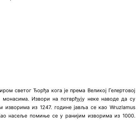
иром светог Ђорђа кога је према Великој Гелертовој
 монасима. Извори на потврђују неке наводе да су
м изворима из 1247. године јавља се као Wruzlamus
 Као насеље помиње се у ранијим изворима из 1000.