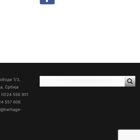
ободе 1/3,
а, Србија
(0)24 556 901
)24 557 606
ce@heritage-