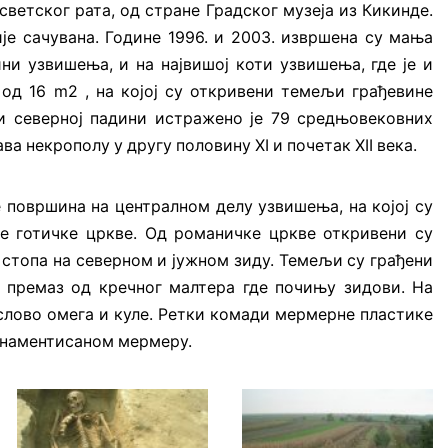
ветског рата, од стране Градског музеја из Кикинде.
е сачувана. Године 1996. и 2003. извршена су мања
и узвишења, и на највишој коти узвишења, где је и
од 16 m2 , на којој су откривени темељи грађевине
и северној падини истражено је 79 средњовековних
а некрополу у другу половину XI и почетак XII века.
 површина на централном делу узвишења, на којој су
 готичке цркве. Од романичке цркве откривени су
стопа на северном и јужном зиду. Темељи су грађени
е премаз од кречног малтера где почињу зидови. На
 слово омега и куле. Ретки комади мермерне пластике
орнаментисаном мермеру.