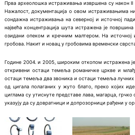
Прва археолошка истраживања извршена су након II с
Нажалост, документација о овом истраживањима ниј
сондажна истраживања на северној и источној падин
највећа концентрација шута истражена је површина 
озидани опеком и кречним малтером. На источној 
гробова. Накит и новац у гробовима временски сврстав
Године 2004. и 2005, широким откопом истражена је
откривени остаци темеља романичке цркве и млађе
остаци темеља два звоника и остаци темеља лучних 
од цигала полаганих у жуто блато, преко којих ид
циглама су утиснуте представе лава, магарца, грчко
указују да су довратници и допрозорници рађени у 