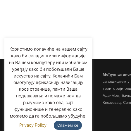
Користимо колачиће на нашем сајту
како би складиштили информације
на Вашем компјутеру или мобилном
уређају како би побољшали Баше
Међуопштински
искуство на сајту. Колачићи Бам
са седиштем у
омогућују ефикаснију навигацију
територији оп
кроз странице, памти Ваша
подешавања и помаже нам да
Ада-Мол, Бачк
разумемо како овај сајт
Кнежевац, Сент
функционише и генерално како
можемо да га побољшамо убудуће.
Privacy Policy
Слажем се