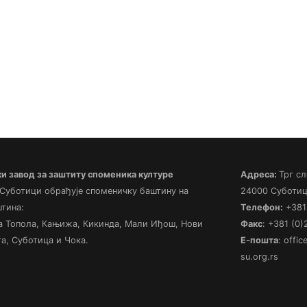
 завод за заштиту споменика културе
Адреса:
Трг сл
 Суботици обрађује споменичку баштину на
24000 Суботиц
штина:
Телефон:
+381 
а Топола, Кањижа, Кикинда, Мали Иђош, Нови
Факс
: +381 (0
а, Суботица и Чока.
Е-пошта
: offi
su.org.rs