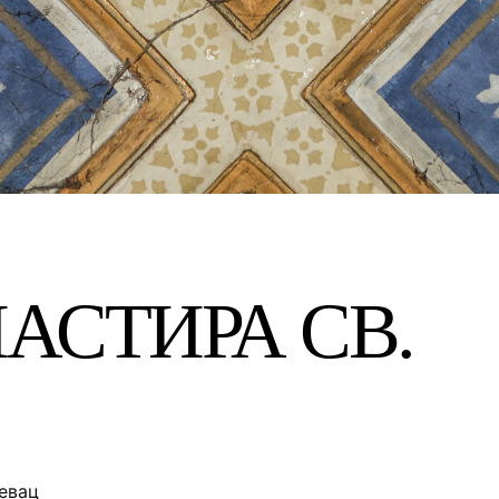
АСТИРА СВ.
евац