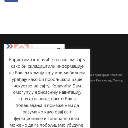
Користимо колачиће на нашем сајту
како би складиштили информације
Међуопштински завод за заштиту споменика културе
на Вашем компјутеру или мобилном
са седиштем у Суботици обрађује споменичку баштину на територији општина:
уређају како би побољшали Баше
Ада-Мол, Бачка Топола, Кањижа, Кикинда, Мали Иђош, Нови Кнежевац, Сента,
искуство на сајту. Колачићи Бам
Суботица и Чока.
омогућују ефикаснију навигацију
кроз странице, памти Ваша
Адреса:
Трг слободе 1/3,
подешавања и помаже нам да
24000 Суботица, Србија
Телефон:
+381 (0)24 556 901
разумемо како овај сајт
Факс
: +381 (0)24 557 606
функционише и генерално како
Е-пошта
: office@heritage-su.org.rs
можемо да га побољшамо убудуће.