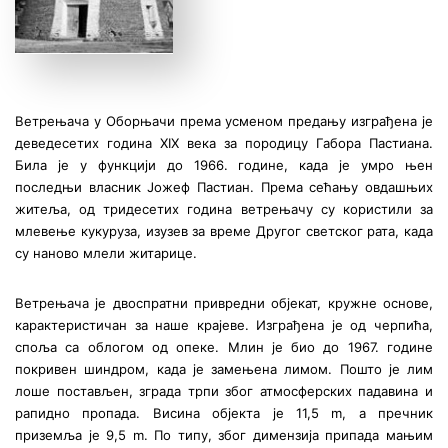
Ветрењача у Оборњачи према усменом предању изграђена је
деведесетих година XIX века за породицу Габора Пастиана.
Била је у функцији до 1966. године, када је умро њен
последњи власник Јожеф Пастиан. Према сећању овдашњих
житеља, од тридесетих година ветрењачу су користили за
млевење кукуруза, изузев за време Другог светског рата, када
су наново млели житарице.
Ветрењача је двоспратни привредни објекат, кружне основе,
карактеристичан за наше крајеве. Изграђена је од черпића,
споља са облогом од опеке. Млин је био до 1967. године
покривен шиндром, када је замењена лимом. Пошто је лим
лоше постављен, зграда трпи због атмосферских падавина и
рапидно пропада. Висина објекта је 11,5 m, а пречник
приземља је 9,5 m. По типу, због димензија припада мањим