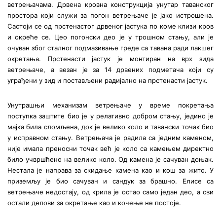
ветрењачама. Дрвена кровна конструкција унутар таванског
простора који служи за погон ветрењаче је јако истрошена.
Састоји се од прстенастог дрвеног јастука по коме клизи кров
и окреће се. Цео погонски део је у трошном стању, али је
очуван због сталног подмазивање греде са тавана ради лакшег
окретања. Прстенасти јастук је монтиран на врх зида
ветрењаче, а везан је за 14 дрвених подметача који су
уграђени у зид и постављени радијално на прстенасти јастук.
Унутрашњи механизам ветрењаче у време покретања
поступка заштите био је у релативно добром стању, једино је
мајка била сломљена, док је велико коло и тавански точак био
у исправном стању. Ветрењача је радила са једним каменом,
није имала преносни точак већ је коло са камењем директно
било учвршћено на велико коло. Од камена је сачуван доњак.
Нестала је направа за скидање камена као и кош за жито. У
приземљу је био сачуван и сандук за брашно. Елисе са
ветрењаче недостају, од крила је остао само један део, а сви
остали делови за окретање као и кочење не постоје.