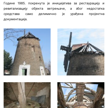
Године 1985. покренута је иницијатива за рестаурацију и
ревитализацију објекта ветрењаче, а због недостатка
средстава само делимично је урађена пројектна
документација.