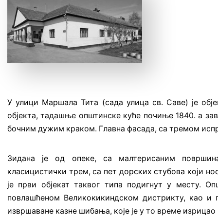
У улици Маршала Тита (сада улица св. Саве) је обје
објекта, тадашње општинске куће почиње 1840. а завр
бочним дужим краком. Главна фасада, са тремом испре
Зидана је од опеке, са малтерисаним површина
класицистички трем, са пет дорских стубова који нос
је први објекат таквог типа подигнут у месту. О
повлашћеном Великокикиндском дистрикту, као и п
извршаване казне шибања, које је у то време изрицао к