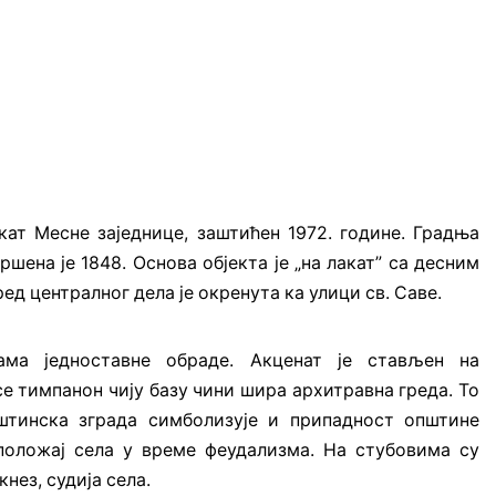
кат Месне заједнице, заштићен 1972. године. Градња
шена је 1848. Основа објекта је „на лакат” са десним
д централног дела је окренута ка улици св. Саве.
ма једноставне обраде. Акценат је стављен на
е тимпанон чију базу чини шира архитравна греда. То
пштинска зграда симболизује и припадност општине
оложај села у време феудализма. На стубовима су
нез, судија села.