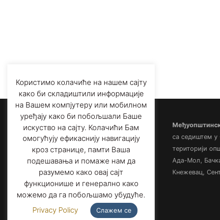
Користимо колачиће на нашем сајту
како би складиштили информације
на Вашем компјутеру или мобилном
уређају како би побољшали Баше
Међуопштински
искуство на сајту. Колачићи Бам
са седиштем у
омогућују ефикаснију навигацију
територији оп
кроз странице, памти Ваша
подешавања и помаже нам да
Ада-Мол, Бачк
разумемо како овај сајт
Кнежевац, Сент
функционише и генерално како
можемо да га побољшамо убудуће.
Privacy Policy
Слажем се