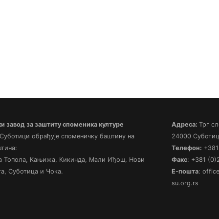
 завод за заштиту споменика културе
Адреса:
Трг сл
 Суботици обрађује споменичку баштину на
24000 Суботиц
штина:
Телефон:
+381 
а Топола, Кањижа, Кикинда, Мали Иђош, Нови
Факс
: +381 (0
а, Суботица и Чока.
Е-пошта
: offi
su.org.rs