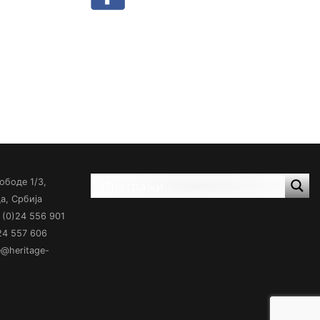
ободе 1/3,
а, Србија
(0)24 556 901
)24 557 606
ce@heritage-