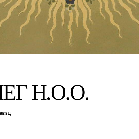
Г Н.О.О.
евац