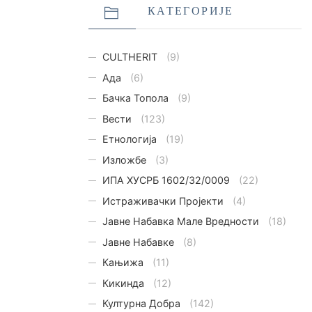
КАТЕГОРИЈЕ
CULTHERIT
(9)
Ада
(6)
Бачка Топола
(9)
Вести
(123)
Етнологијa
(19)
Изложбе
(3)
ИПА ХУСРБ 1602/32/0009
(22)
Истраживачки Пројекти
(4)
Јавне Набавка Мале Вредности
(18)
Јавне Набавке
(8)
Кањижа
(11)
Кикинда
(12)
Културна Добра
(142)