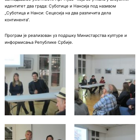
идентитет два града: Суботице и Нансија под називом
„Суботица и Нанси: Сецесија на два различита дела
континента“.
Програм је реализован уз подршку Министарства културе и
информисања Републике Србије.