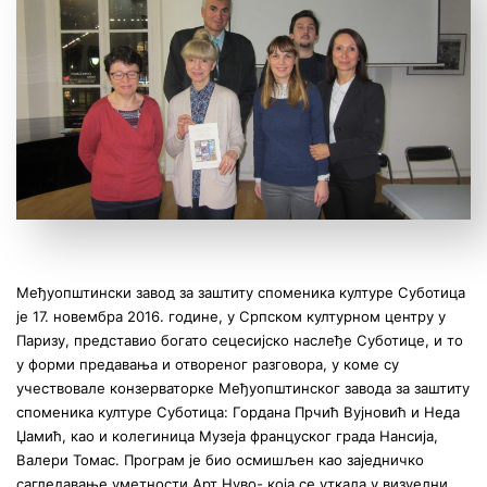
Међуопштински завод за заштиту споменика културе Суботица
је 17. новембра 2016. године, у Српском културном центру у
Паризу, представио богато сецесијско наслеђе Суботице, и то
у форми предавања и отвореног разговора, у коме су
учествовале конзерваторке Међуопштинског завода за заштиту
споменика културе Суботица: Гордана Прчић Вујновић и Неда
Џамић, као и колегиница Музеја француског града Нансија,
Валери Томас. Програм је био осмишљен као заједничко
сагледавање уметности Арт Нуво- која се уткала у визуелни