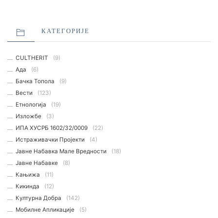
КАТЕГОРИЈЕ
CULTHERIT
(9)
Ада
(6)
Бачка Топола
(9)
Вести
(123)
Етнологијa
(19)
Изложбе
(3)
ИПА ХУСРБ 1602/32/0009
(22)
Истраживачки Пројекти
(4)
Јавне Набавка Мале Вредности
(18)
Јавне Набавке
(8)
Кањижа
(11)
Кикинда
(12)
Културна Добра
(142)
Мобилне Апликације
(5)